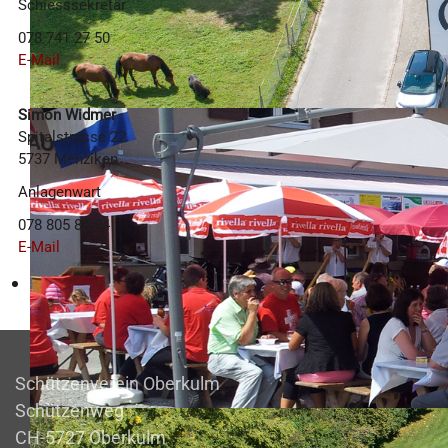
Schiesssekretär
078 741 27 50
E-Mail
Simon Widmer
Spitalstrasse 22
5737 Menziken
Anlagenwart
078 805 88 94
E-Mail
Schützenverein Oberkulm
Schützenweg
CH-5727 Oberkulm