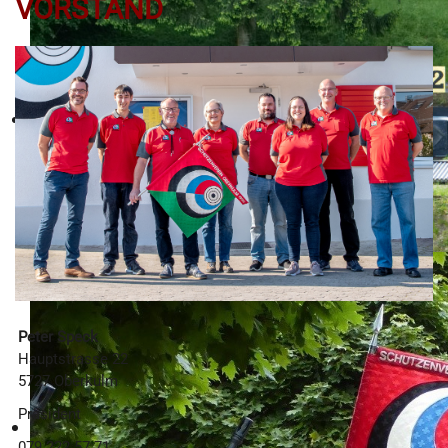
VORSTAND
Peter Speck
Hauptstrasse 22
5727 Oberkulm
Präsident
079 222 57 71