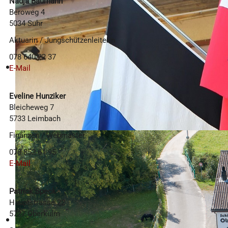
Nadja Baumann
Beroweg 4
5034 Suhr
Aktuarin / Jungschützenleiterin
078 640 22 37
E-Mail
Eveline Hunziker
Bleicheweg 7
5733 Leimbach
Finanzen / Webmaster
078 852 61 95
E-Mail
Patrick Speck
Hauptstrasse 22
5727 Oberkulm