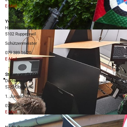
E-Mail
Yves Beck
Heidenackerweg 2
5102 Rupperswil
Schützenmeister
079 389 16 20
E-Mail
Stefan von Gunten
Dorfstrasse 2
5727 Oberkulm
1. Jungschützenleiter
076 562 78 87
E-Mail