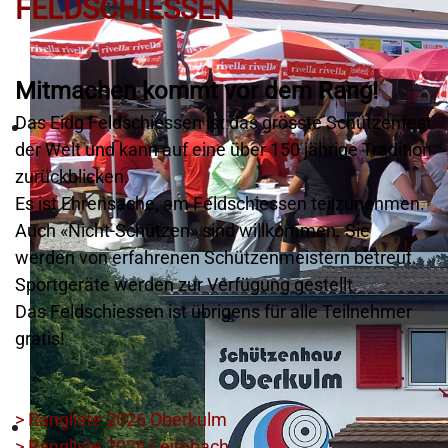
FELDSCHIESSEN
Mitmachen kommt vor dem Rang!
Das Eidg Feldschiessen ist das grösste Schützenfest
der Welt und kann auf eine über 150 jährige Tradition
zurückblicken.
Es ist Ehrensache, am Feldschiessen teilzunehmen.
Auch «Nicht-Schützen» sind willkommen. Sie
werden von erfahrenen Schützenmeistern betreut.
Sportgeräte werden zur Verfügung gestellt.
Das Feldschiessen ist übrigens für alle Teilnehmer
gratis!
> Rangliste 2026 Oberkulm
> Rangliste 2026 Leimbach