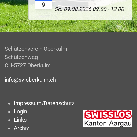
9
So. 09.08.2026
09.00
-
12.00
Schützenverein Oberkulm
Schützenweg
CH-5727 Oberkulm
info@sv-oberkulm.ch
Impressum/Datenschutz
Login
Links
Archiv