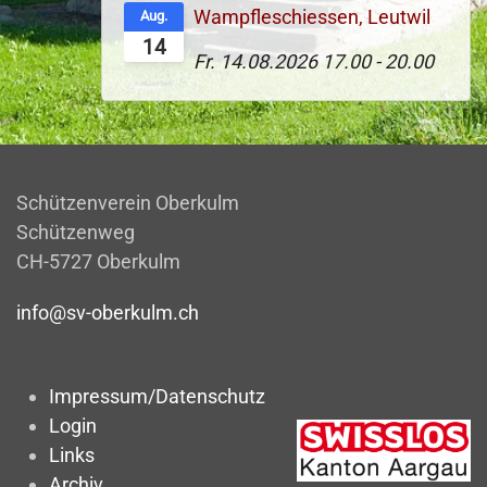
Wampfleschiessen, Leutwil
Aug.
14
Fr. 14.08.2026
17.00
-
20.00
Schützenverein Oberkulm
Schützenweg
CH-5727 Oberkulm
info@sv-oberkulm.ch
Impressum/Datenschutz
Login
Links
Archiv