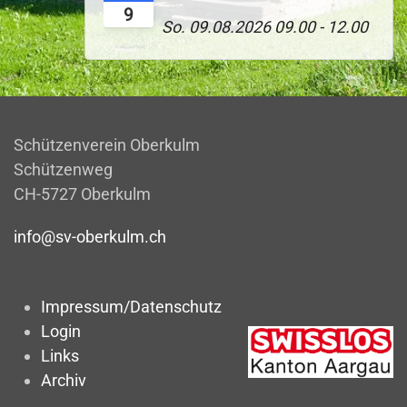
9
So. 09.08.2026
09.00
-
12.00
Schützenverein Oberkulm
Schützenweg
CH-5727 Oberkulm
info@sv-oberkulm.ch
Impressum/Datenschutz
Login
Links
Archiv